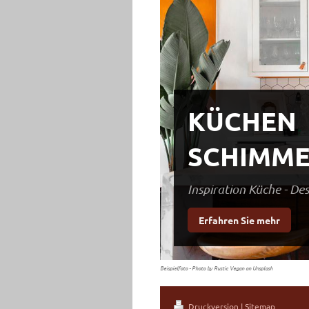
KÜCHEN
SCHIMME
Inspiration Küche - D
Erfahren Sie mehr
Beispielfoto - Photo by Rustic Vegan on Unsplash
Druckversion
|
Sitemap