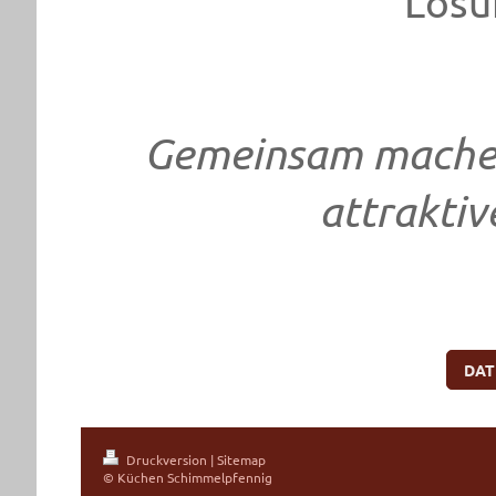
Lösu
Gemeinsam machen
attrakti
DAT
Druckversion
|
Sitemap
© Küchen Schimmelpfennig